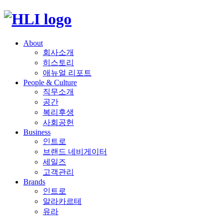
Skip
to
content
About
회사소개
히스토리
애뉴얼 리포트
People & Culture
직무소개
공간
복리후생
사회공헌
Business
인트로
브랜드 네비게이터
세일즈
고객관리
Brands
인트로
알라카르테
유라