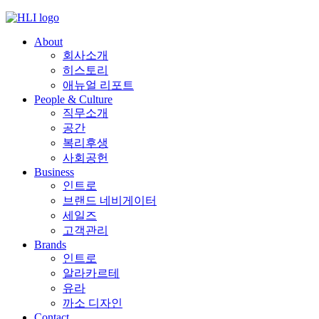
Skip
to
About
content
회사소개
히스토리
애뉴얼 리포트
People & Culture
직무소개
공간
복리후생
사회공헌
Business
인트로
브랜드 네비게이터
세일즈
고객관리
Brands
인트로
알라카르테
유라
까소 디자인
Contact