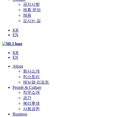
공지사항
제휴 문의
채용
오시는 길
KR
EN
KR
EN
About
회사소개
히스토리
애뉴얼 리포트
People & Culture
직무소개
공간
복리후생
사회공헌
Business